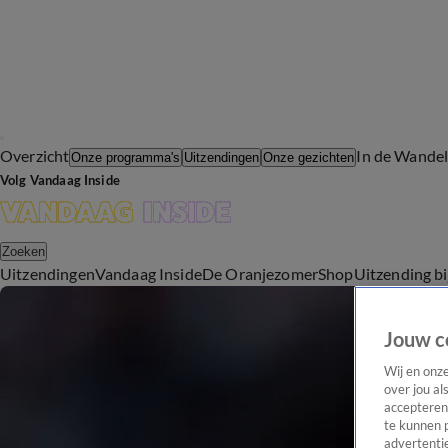
Overzicht
In de Wande
Onze programma's
Uitzendingen
Onze gezichten
Volg Vandaag Inside
Zoeken
Uitzendingen
Vandaag Inside
De Oranjezomer
Shop
Uitzending b
Jouw c
Wij en onz
over jou al
accepteren
te kunnen 
advertentie