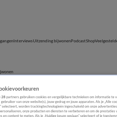
lgangen
Interviews
Uitzending bijwonen
Podcast
Shop
Veelgesteld
ijwonen
ookievoorkeuren
e
28
partners gebruiken cookies en vergelijkbare technieken om informatie te
s gebruiker van onze website(s), jouw gedrag en jouw apparaten. Als je „Alle co
” selecteert, worden trackingtechnologieën ingeschakeld om onze advertenties
personaliseren, onze producten en diensten te verbeteren en om de prestaties 
s en content te meten. Als je „Huidige keuze opslaan” selecteert of je toestemm