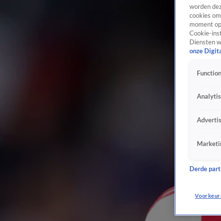
worden dez
cookies om 
moment opn
Cookie-inst
Diensten w
onze Digit
Function
Analyti
Adverti
Marketi
Derde parti
Voorkeur