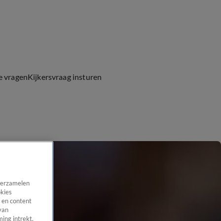
e vragen
Kijkersvraag insturen
 verzamelen
okies
 en content
van
ing intrekt,