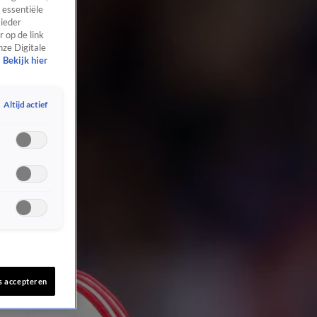
 essentiële
 ieder
 op de link
nze Digitale
Bekijk hier
Altijd actief
s accepteren