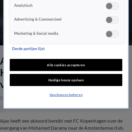
Analytisch
Advertising & Commercieel
Marketing & Social media
Derde partijen lijst
Ajax bereikt akkoord met
Alle cookies accepteren
Kopenhagen over transfer
Huidige keuze opslaan
van aanvaller Daramy
Voorkeuren beheren
22 aug 2021, 20:08
Ajax heeft een akkoord bereikt met FC Kopenhagen over de
overgang van Mohamed Daramy naar de Amsterdamse club.