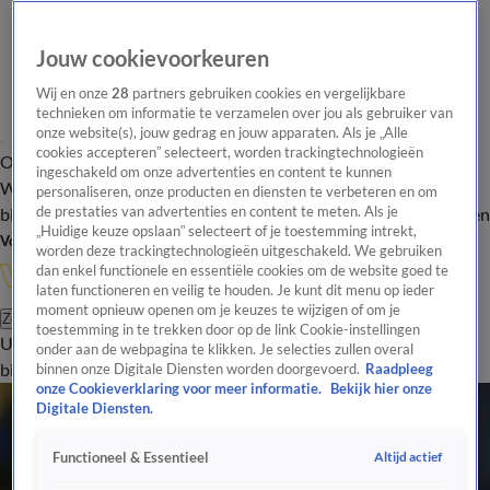
Jouw cookievoorkeuren
Wij en onze
28
partners gebruiken cookies en vergelijkbare
technieken om informatie te verzamelen over jou als gebruiker van
onze website(s), jouw gedrag en jouw apparaten. Als je „Alle
cookies accepteren” selecteert, worden trackingtechnologieën
Overzicht
In de
Onze programma's
Uitzendingen
Onze gezichten
ingeschakeld om onze advertenties en content te kunnen
Wandelgangen
Interviews
Uitzending
personaliseren, onze producten en diensten te verbeteren en om
bijwonen
de prestaties van advertenties en content te meten. Als je
Podcast
Shop
Veelgestelde vragen
Kijkersvraag insturen
„Huidige keuze opslaan” selecteert of je toestemming intrekt,
Volg Vandaag Inside
worden deze trackingtechnologieën uitgeschakeld. We gebruiken
dan enkel functionele en essentiële cookies om de website goed te
laten functioneren en veilig te houden. Je kunt dit menu op ieder
moment opnieuw openen om je keuzes te wijzigen of om je
Zoeken
toestemming in te trekken door op de link Cookie-instellingen
Uitzendingen
Vandaag Inside
De Oranjezomer
Shop
Uitzending
onder aan de webpagina te klikken. Je selecties zullen overal
bijwonen
binnen onze Digitale Diensten worden doorgevoerd.
Raadpleeg
onze Cookieverklaring voor meer informatie.
Bekijk hier onze
Digitale Diensten.
Altijd actief
Functioneel & Essentieel