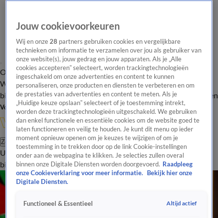
Jouw cookievoorkeuren
Wij en onze
28
partners gebruiken cookies en vergelijkbare
technieken om informatie te verzamelen over jou als gebruiker van
onze website(s), jouw gedrag en jouw apparaten. Als je „Alle
cookies accepteren” selecteert, worden trackingtechnologieën
Overzicht
In de
Onze programma's
Uitzendingen
Onze gezichten
ingeschakeld om onze advertenties en content te kunnen
Wandelgangen
Interviews
Uitzending
personaliseren, onze producten en diensten te verbeteren en om
bijwonen
de prestaties van advertenties en content te meten. Als je
Podcast
Shop
Veelgestelde vragen
Kijkersvraag insturen
„Huidige keuze opslaan” selecteert of je toestemming intrekt,
Volg Vandaag Inside
worden deze trackingtechnologieën uitgeschakeld. We gebruiken
dan enkel functionele en essentiële cookies om de website goed te
laten functioneren en veilig te houden. Je kunt dit menu op ieder
moment opnieuw openen om je keuzes te wijzigen of om je
Zoeken
toestemming in te trekken door op de link Cookie-instellingen
Uitzendingen
Vandaag Inside
De Oranjezomer
Shop
Uitzending
onder aan de webpagina te klikken. Je selecties zullen overal
bijwonen
binnen onze Digitale Diensten worden doorgevoerd.
Raadpleeg
onze Cookieverklaring voor meer informatie.
Bekijk hier onze
Digitale Diensten.
Altijd actief
Functioneel & Essentieel