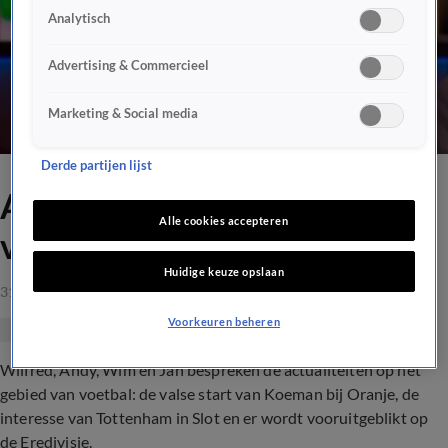
Analytisch
Advertising & Commercieel
Marketing & Social media
Derde partijen lijst
Aflevering Veronica Offside,
Alle cookies accepteren
vrijdag 31 maart 2023
Huidige keuze opslaan
31 mrt 2023, 22:07
Voorkeuren beheren
Wilfred, Andy, Wim en Jan bespreken de actualiteiten op het
gebied van voetbal: de valse start van Koeman bij Oranje, de
interesse van Tottenham in Slot en er wordt vooruitgeblikt op
de Eredivisie.