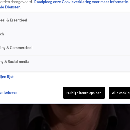
orden doorgevoerd.
Raadpleeg onze Cookieverklaring voor meer informatie.
ale Diensten.
eel & Essentieel
sch
sing & Commercieel
ng & Social media
jen lijst
en beheren
Huidige keuze opslaan
Alle cookie