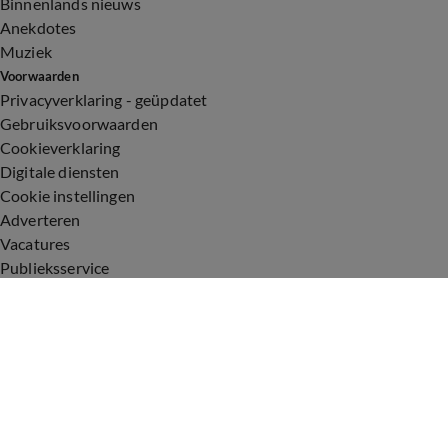
Binnenlands nieuws
Anekdotes
Muziek
Voorwaarden
Privacyverklaring - geüpdatet
Gebruiksvoorwaarden
Cookieverklaring
Digitale diensten
Cookie instellingen
Adverteren
Vacatures
Publieksservice
Toegankelijkheid
Uitzendingen
Vandaag Inside
De Oranjezomer
De Oranjezondag
Veronica Inside
Veronica Offside