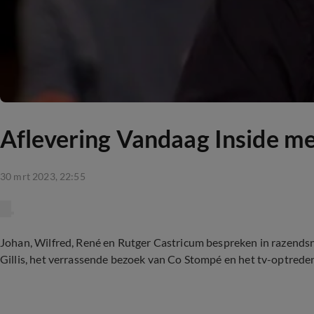
Aflevering Vandaag Inside m
30 mrt 2023, 22:55
Johan, Wilfred, René en Rutger Castricum bespreken in razendsn
Gillis, het verrassende bezoek van Co Stompé en het tv-optrede