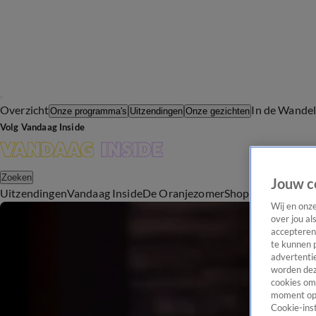
Overzicht
In de Wande
Onze programma's
Uitzendingen
Onze gezichten
Volg Vandaag Inside
Zoeken
Jouw c
Uitzendingen
Vandaag Inside
De Oranjezomer
Shop
Uitzending b
Wij en onz
over jou al
accepteren
te kunnen 
advertentie
worden dez
cookies om 
moment opn
Cookie-inst