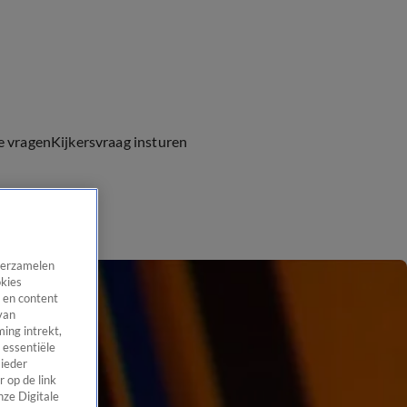
e vragen
Kijkersvraag insturen
 verzamelen
okies
 en content
van
ing intrekt,
 essentiële
 ieder
 op de link
nze Digitale