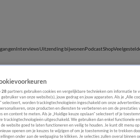
lgangen
Interviews
Uitzending bijwonen
Podcast
Shop
Veelgesteld
ookievoorkeuren
ijwonen
e
28
partners gebruiken cookies en vergelijkbare technieken om informatie te
s gebruiker van onze website(s), jouw gedrag en jouw apparaten. Als je „Alle co
” selecteert, worden trackingtechnologieën ingeschakeld om onze advertenties
personaliseren, onze producten en diensten te verbeteren en om de prestaties 
s en content te meten. Als je „Huidige keuze opslaan” selecteert of je toestemm
e trackingtechnologieën uitgeschakeld. We gebruiken dan enkel functionele en
de website goed te laten functioneren en veilig te houden. Je kunt dit menu op
ieuw openen om je keuzes te wijzigen of om je toestemming in te trekken door
ellingen onder aan de webpagina te klikken. Je selecties zullen overal binnen o