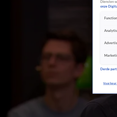
Diensten w
onze Digit
Function
Analyti
Adverti
Marketi
Derde parti
Voorkeur