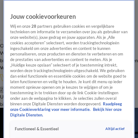
Jouw cookievoorkeuren
Wij en onze
28
partners gebruiken cookies en vergelijkbare
technieken om informatie te verzamelen over jou als gebruiker van
onze website(s), jouw gedrag en jouw apparaten. Als je „Alle
cookies accepteren” selecteert, worden trackingtechnologieën
Overzicht
In de
Onze programma's
Uitzendingen
Onze gezichten
ingeschakeld om onze advertenties en content te kunnen
Wandelgangen
Interviews
Uitzending
personaliseren, onze producten en diensten te verbeteren en om
bijwonen
de prestaties van advertenties en content te meten. Als je
Podcast
Shop
Veelgestelde vragen
Kijkersvraag insturen
„Huidige keuze opslaan” selecteert of je toestemming intrekt,
Volg Vandaag Inside
worden deze trackingtechnologieën uitgeschakeld. We gebruiken
dan enkel functionele en essentiële cookies om de website goed te
laten functioneren en veilig te houden. Je kunt dit menu op ieder
moment opnieuw openen om je keuzes te wijzigen of om je
Zoeken
toestemming in te trekken door op de link Cookie-instellingen
Uitzendingen
Vandaag Inside
De Oranjezomer
Shop
Uitzending
onder aan de webpagina te klikken. Je selecties zullen overal
bijwonen
binnen onze Digitale Diensten worden doorgevoerd.
Raadpleeg
onze Cookieverklaring voor meer informatie.
Bekijk hier onze
Digitale Diensten.
Altijd actief
Functioneel & Essentieel