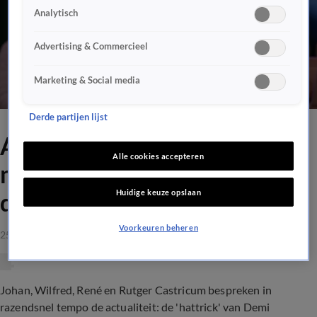
Analytisch
Advertising & Commercieel
Marketing & Social media
Derde partijen lijst
Aflevering Vandaag Inside
Alle cookies accepteren
met Rutger Castricum,
Huidige keuze opslaan
dinsdag 25 april 2023
Voorkeuren beheren
25 apr 2023, 00:00
Johan, Wilfred, René en Rutger Castricum bespreken in
razendsnel tempo de actualiteit: de 'hattrick' van Demi