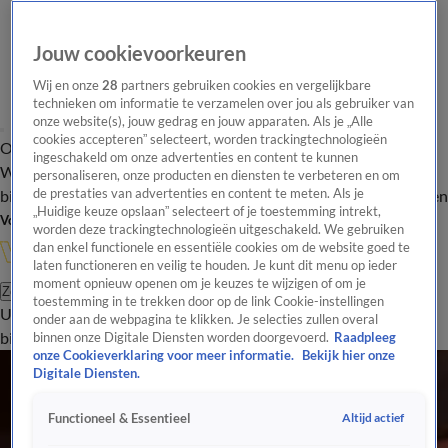
Jouw cookievoorkeuren
Wij en onze
28
partners gebruiken cookies en vergelijkbare
technieken om informatie te verzamelen over jou als gebruiker van
onze website(s), jouw gedrag en jouw apparaten. Als je „Alle
cookies accepteren” selecteert, worden trackingtechnologieën
Overzicht
In de
Onze programma's
Uitzendingen
Onze gezichten
ingeschakeld om onze advertenties en content te kunnen
Wandelgangen
Interviews
Uitzending
personaliseren, onze producten en diensten te verbeteren en om
bijwonen
de prestaties van advertenties en content te meten. Als je
Podcast
Shop
Veelgestelde vragen
Kijkersvraag insturen
„Huidige keuze opslaan” selecteert of je toestemming intrekt,
Volg Vandaag Inside
worden deze trackingtechnologieën uitgeschakeld. We gebruiken
dan enkel functionele en essentiële cookies om de website goed te
laten functioneren en veilig te houden. Je kunt dit menu op ieder
moment opnieuw openen om je keuzes te wijzigen of om je
Zoeken
toestemming in te trekken door op de link Cookie-instellingen
Uitzendingen
Vandaag Inside
De Oranjezomer
Shop
Uitzending
onder aan de webpagina te klikken. Je selecties zullen overal
bijwonen
binnen onze Digitale Diensten worden doorgevoerd.
Raadpleeg
onze Cookieverklaring voor meer informatie.
Bekijk hier onze
Digitale Diensten.
Altijd actief
Functioneel & Essentieel