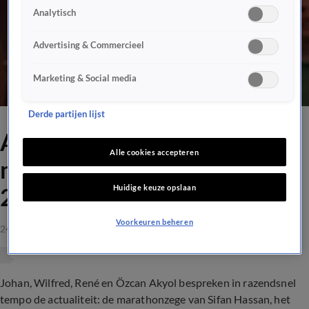
Analytisch
Advertising & Commercieel
Marketing & Social media
Derde partijen lijst
Aflevering Vandaag Inside
Alle cookies accepteren
met Özcan Akyol, maandag
Huidige keuze opslaan
24 april 2023
Voorkeuren beheren
24 apr 2023, 22:50
Johan, Wilfred, René en Özcan Akyol bespreken in razendsnel
tempo de actualiteit: de marathonzege van Sifan Hassan, het