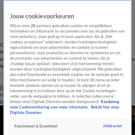
Jouw cookievoorkeuren
Wij en onze
28
partners gebruiken cookies en vergelijkbare
technieken om informatie te verzamelen over jou als gebruiker van
onze website(s), jouw gedrag en jouw apparaten. Als je „Alle
cookies accepteren” selecteert, worden trackingtechnologieën
Overzicht
In de
Onze programma's
Uitzendingen
Onze gezichten
ingeschakeld om onze advertenties en content te kunnen
Wandelgangen
Interviews
Uitzending
personaliseren, onze producten en diensten te verbeteren en om
bijwonen
de prestaties van advertenties en content te meten. Als je
Podcast
Shop
Veelgestelde vragen
Kijkersvraag insturen
„Huidige keuze opslaan” selecteert of je toestemming intrekt,
Volg Vandaag Inside
worden deze trackingtechnologieën uitgeschakeld. We gebruiken
dan enkel functionele en essentiële cookies om de website goed te
laten functioneren en veilig te houden. Je kunt dit menu op ieder
moment opnieuw openen om je keuzes te wijzigen of om je
Zoeken
toestemming in te trekken door op de link Cookie-instellingen
Uitzendingen
Vandaag Inside
De Oranjezomer
Shop
Uitzending
onder aan de webpagina te klikken. Je selecties zullen overal
bijwonen
binnen onze Digitale Diensten worden doorgevoerd.
Raadpleeg
onze Cookieverklaring voor meer informatie.
Bekijk hier onze
Digitale Diensten.
Altijd actief
Functioneel & Essentieel