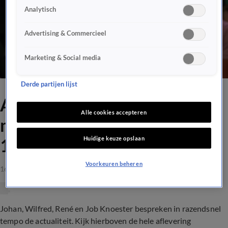
Analytisch
Advertising & Commercieel
Marketing & Social media
Derde partijen lijst
Aflevering Vandaag Inside
Alle cookies accepteren
met Job Knoester, dinsdag
Huidige keuze opslaan
16 augustus 2022
Voorkeuren beheren
16 aug 2022, 23:33
Johan, Wilfred, René en Job Knoester bespreken in razendsnel
tempo de actualiteit. Kijk hierboven de hele aflevering