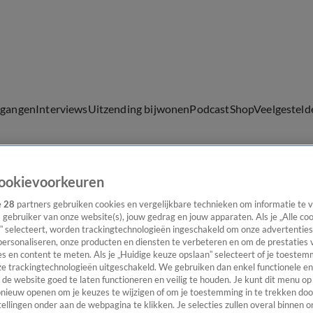
lgangen
Interviews
Uitzending bijwonen
Podcast
Shop
Veelgesteld
ookievoorkeuren
ijwonen
e
28
partners gebruiken cookies en vergelijkbare technieken om informatie te
s gebruiker van onze website(s), jouw gedrag en jouw apparaten. Als je „Alle co
” selecteert, worden trackingtechnologieën ingeschakeld om onze advertenties
personaliseren, onze producten en diensten te verbeteren en om de prestaties 
s en content te meten. Als je „Huidige keuze opslaan” selecteert of je toestemm
e trackingtechnologieën uitgeschakeld. We gebruiken dan enkel functionele en
de website goed te laten functioneren en veilig te houden. Je kunt dit menu op
ieuw openen om je keuzes te wijzigen of om je toestemming in te trekken door
ellingen onder aan de webpagina te klikken. Je selecties zullen overal binnen o