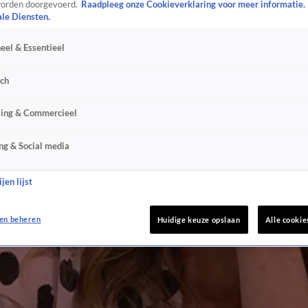
orden doorgevoerd.
Raadpleeg onze Cookieverklaring voor meer informatie.
ale Diensten.
eel & Essentieel
sch
sing & Commercieel
ng & Social media
jen lijst
en beheren
Huidige keuze opslaan
Alle cookie