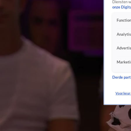
Diensten w
onze Digit
Function
Analyti
Adverti
Marketi
Derde parti
Voorkeur