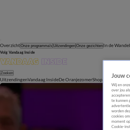
Overzicht
In de Wande
Onze programma's
Uitzendingen
Onze gezichten
Volg Vandaag Inside
Zoeken
Jouw c
Uitzendingen
Vandaag Inside
De Oranjezomer
Shop
Uitzending b
Wij en onz
over jou al
accepteren
te kunnen 
advertentie
worden dez
cookies om 
moment opn
Cookie-inst