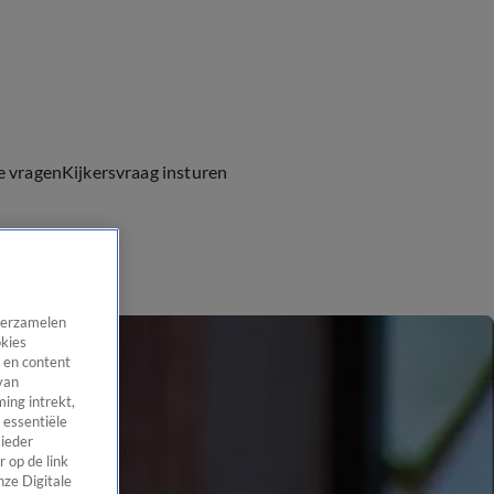
e vragen
Kijkersvraag insturen
 verzamelen
okies
 en content
van
ing intrekt,
 essentiële
 ieder
 op de link
nze Digitale