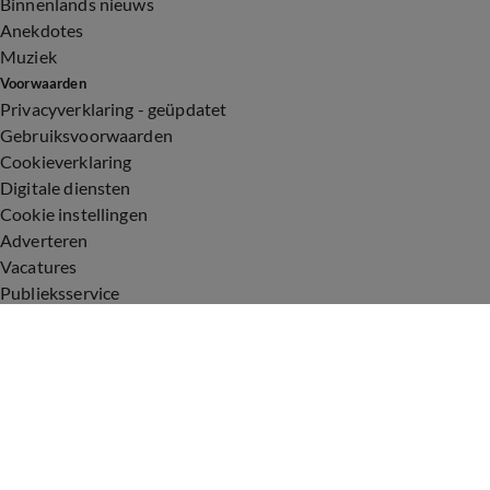
Binnenlands nieuws
Anekdotes
Muziek
Voorwaarden
Privacyverklaring - geüpdatet
Gebruiksvoorwaarden
Cookieverklaring
Digitale diensten
Cookie instellingen
Adverteren
Vacatures
Publieksservice
Toegankelijkheid
Uitzendingen
Vandaag Inside
De Oranjezomer
De Oranjezondag
Veronica Inside
Veronica Offside