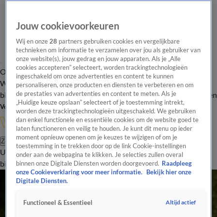
Jouw cookievoorkeuren
Wij en onze
28
partners gebruiken cookies en vergelijkbare
technieken om informatie te verzamelen over jou als gebruiker van
onze website(s), jouw gedrag en jouw apparaten. Als je „Alle
cookies accepteren” selecteert, worden trackingtechnologieën
Overzicht
In de
Onze programma's
Uitzendingen
Onze gezichten
ingeschakeld om onze advertenties en content te kunnen
Wandelgangen
Interviews
Uitzending
personaliseren, onze producten en diensten te verbeteren en om
bijwonen
de prestaties van advertenties en content te meten. Als je
Podcast
Shop
Veelgestelde vragen
Kijkersvraag insturen
„Huidige keuze opslaan” selecteert of je toestemming intrekt,
Volg Vandaag Inside
worden deze trackingtechnologieën uitgeschakeld. We gebruiken
dan enkel functionele en essentiële cookies om de website goed te
laten functioneren en veilig te houden. Je kunt dit menu op ieder
moment opnieuw openen om je keuzes te wijzigen of om je
Zoeken
toestemming in te trekken door op de link Cookie-instellingen
Uitzendingen
Vandaag Inside
De Oranjezomer
Shop
Uitzending
onder aan de webpagina te klikken. Je selecties zullen overal
bijwonen
binnen onze Digitale Diensten worden doorgevoerd.
Raadpleeg
onze Cookieverklaring voor meer informatie.
Bekijk hier onze
Digitale Diensten.
Altijd actief
Functioneel & Essentieel