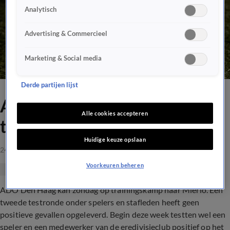
Analytisch
Advertising & Commercieel
Marketing & Social media
Derde partijen lijst
ADO Den Haag na negatieve
Alle cookies accepteren
testronde op trainingskamp
Huidige keuze opslaan
24 juli 2020, 16:56
Voorkeuren beheren
ADO Den Haag kan zondag op trainingskamp naar Mierlo. Een
tweede testronde onder spelers en stafleden heeft geen
positieve gevallen opgeleverd. Begin deze week testten wel een
speler en een medewerker van de eredivisieclub positief op het