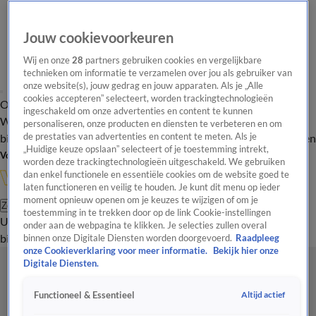
Jouw cookievoorkeuren
Wij en onze
28
partners gebruiken cookies en vergelijkbare
technieken om informatie te verzamelen over jou als gebruiker van
onze website(s), jouw gedrag en jouw apparaten. Als je „Alle
cookies accepteren” selecteert, worden trackingtechnologieën
Overzicht
In de
Onze programma's
Uitzendingen
Onze gezichten
ingeschakeld om onze advertenties en content te kunnen
Wandelgangen
Interviews
Uitzending
personaliseren, onze producten en diensten te verbeteren en om
bijwonen
de prestaties van advertenties en content te meten. Als je
Podcast
Shop
Veelgestelde vragen
Kijkersvraag insturen
„Huidige keuze opslaan” selecteert of je toestemming intrekt,
Volg Vandaag Inside
worden deze trackingtechnologieën uitgeschakeld. We gebruiken
dan enkel functionele en essentiële cookies om de website goed te
laten functioneren en veilig te houden. Je kunt dit menu op ieder
moment opnieuw openen om je keuzes te wijzigen of om je
Zoeken
toestemming in te trekken door op de link Cookie-instellingen
Uitzendingen
Vandaag Inside
De Oranjezomer
Shop
Uitzending
onder aan de webpagina te klikken. Je selecties zullen overal
bijwonen
binnen onze Digitale Diensten worden doorgevoerd.
Raadpleeg
onze Cookieverklaring voor meer informatie.
Bekijk hier onze
Digitale Diensten.
Altijd actief
Functioneel & Essentieel