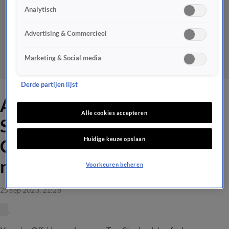
Analytisch
Advertising & Commercieel
Marketing & Social media
Derde partijen lijst
Achter de schermen: Tom
Alle cookies accepteren
Staal in perszaal Johan
Huidige keuze opslaan
Cruijff Arena tijdens rellen
na Ajax-Feyenoord
Voorkeuren beheren
25 sep 2023, 21:28