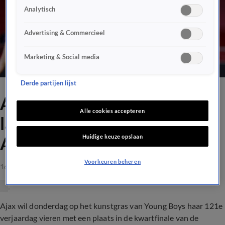
Analytisch
Advertising & Commercieel
Marketing & Social media
Derde partijen lijst
Aanhaken bij Europese top is
Alle cookies accepteren
lastig maar uitdagend voor
Huidige keuze opslaan
Ajax
Voorkeuren beheren
16 mrt 2021, 10:13
Ajax wil donderdag op het kunstgras van Young Boys haar 121e
verjaardag vieren met een plaats in de kwartfinale van de