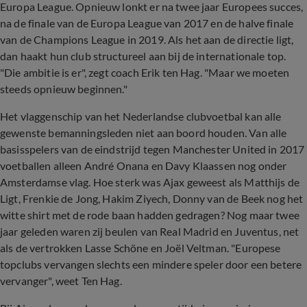
Europa League. Opnieuw lonkt er na twee jaar Europees succes,
na de finale van de Europa League van 2017 en de halve finale
van de Champions League in 2019. Als het aan de directie ligt,
dan haakt hun club structureel aan bij de internationale top.
"Die ambitie is er", zegt coach Erik ten Hag. "Maar we moeten
steeds opnieuw beginnen."
Het vlaggenschip van het Nederlandse clubvoetbal kan alle
gewenste bemanningsleden niet aan boord houden. Van alle
basisspelers van de eindstrijd tegen Manchester United in 2017
voetballen alleen André Onana en Davy Klaassen nog onder
Amsterdamse vlag. Hoe sterk was Ajax geweest als Matthijs de
Ligt, Frenkie de Jong, Hakim Ziyech, Donny van de Beek nog het
witte shirt met de rode baan hadden gedragen? Nog maar twee
jaar geleden waren zij beulen van Real Madrid en Juventus, net
als de vertrokken Lasse Schöne en Joël Veltman. "Europese
topclubs vervangen slechts een mindere speler door een betere
vervanger", weet Ten Hag.