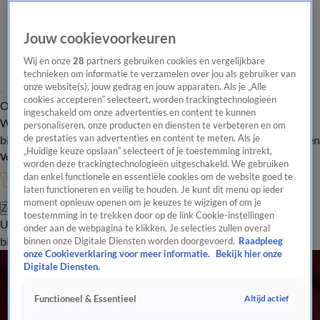
Jouw cookievoorkeuren
Wij en onze
28
partners gebruiken cookies en vergelijkbare
technieken om informatie te verzamelen over jou als gebruiker van
onze website(s), jouw gedrag en jouw apparaten. Als je „Alle
cookies accepteren” selecteert, worden trackingtechnologieën
Overzicht
In de
Onze programma's
Uitzendingen
Onze gezichten
ingeschakeld om onze advertenties en content te kunnen
Wandelgangen
Interviews
Uitzending
personaliseren, onze producten en diensten te verbeteren en om
bijwonen
de prestaties van advertenties en content te meten. Als je
Podcast
Shop
Veelgestelde vragen
Kijkersvraag insturen
„Huidige keuze opslaan” selecteert of je toestemming intrekt,
Volg Vandaag Inside
worden deze trackingtechnologieën uitgeschakeld. We gebruiken
dan enkel functionele en essentiële cookies om de website goed te
laten functioneren en veilig te houden. Je kunt dit menu op ieder
moment opnieuw openen om je keuzes te wijzigen of om je
Zoeken
toestemming in te trekken door op de link Cookie-instellingen
Uitzendingen
Vandaag Inside
De Oranjezomer
Shop
Uitzending
onder aan de webpagina te klikken. Je selecties zullen overal
bijwonen
binnen onze Digitale Diensten worden doorgevoerd.
Raadpleeg
onze Cookieverklaring voor meer informatie.
Bekijk hier onze
Digitale Diensten.
Altijd actief
Functioneel & Essentieel