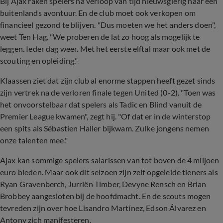
Bij Ajax raken spelers na verloop van tijd nieuwsgierig naar een
buitenlands avontuur. En de club moet ook verkopen om
financieel gezond te blijven. "Dus moeten we het anders doen",
weet Ten Hag. "We proberen de lat zo hoog als mogelijk te
leggen. Ieder dag weer. Met het eerste elftal maar ook met de
scouting en opleiding."
Klaassen ziet dat zijn club al enorme stappen heeft gezet sinds
zijn vertrek na de verloren finale tegen United (0-2). "Toen was
het onvoorstelbaar dat spelers als Tadic en Blind vanuit de
Premier League kwamen", zegt hij. "Of dat er in de winterstop
een spits als Sébastien Haller bijkwam. Zulke jongens nemen
onze talenten mee."
Ajax kan sommige spelers salarissen van tot boven de 4 miljoen
euro bieden. Maar ook dit seizoen zijn zelf opgeleide tieners als
Ryan Gravenberch, Jurriën Timber, Devyne Rensch en Brian
Brobbey aangesloten bij de hoofdmacht. En de scouts mogen
tevreden zijn over hoe Lisandro Martínez, Edson Álvarez en
Antony zich manifesteren.