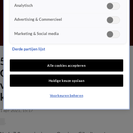
Analytisch
Advertising & Commercieel
Marketing & Social media
Derde partijen lijst
5,5 voor Frenkie na
Alle cookies accepteren
Gibraltar: 'Kan gewoon niet
Huidige keuze opslaan
voor een speler met zoveel
klasse'
Voorkeuren beheren
1 apr 2021, 15:17