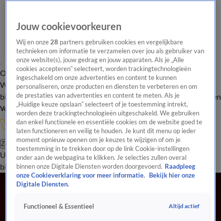
Jouw cookievoorkeuren
Wij en onze
28
partners gebruiken cookies en vergelijkbare
technieken om informatie te verzamelen over jou als gebruiker van
onze website(s), jouw gedrag en jouw apparaten. Als je „Alle
cookies accepteren” selecteert, worden trackingtechnologieën
Overzicht
In de
Onze programma's
Uitzendingen
Onze gezichten
ingeschakeld om onze advertenties en content te kunnen
Wandelgangen
Interviews
Uitzending
personaliseren, onze producten en diensten te verbeteren en om
bijwonen
de prestaties van advertenties en content te meten. Als je
Podcast
Shop
Veelgestelde vragen
Kijkersvraag insturen
„Huidige keuze opslaan” selecteert of je toestemming intrekt,
Volg Vandaag Inside
worden deze trackingtechnologieën uitgeschakeld. We gebruiken
dan enkel functionele en essentiële cookies om de website goed te
laten functioneren en veilig te houden. Je kunt dit menu op ieder
moment opnieuw openen om je keuzes te wijzigen of om je
Zoeken
toestemming in te trekken door op de link Cookie-instellingen
Uitzendingen
Vandaag Inside
De Oranjezomer
Shop
Uitzending
onder aan de webpagina te klikken. Je selecties zullen overal
bijwonen
binnen onze Digitale Diensten worden doorgevoerd.
Raadpleeg
onze Cookieverklaring voor meer informatie.
Bekijk hier onze
Digitale Diensten.
Altijd actief
Functioneel & Essentieel