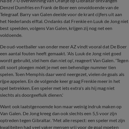
Na de 7-0 overwinning van Oranje op Gibraltar ontvangen
Denzel Dumfries en Frank de Boer een onvoldoende van de
Telegraaf. Barry van Galen deelde voor de krant cijfers uit aan
het Nederlands elftal. Ondanks dat Frenkie en Luuk de Jong niet
best speelden, volgens Van Galen, krijgen zij nog net een
voldoende.
De oud-voetballer van onder meer AZ vindt vooral dat De Boer
een aantal fouten heeft gemaakt. 'Als Luuk de Jong niet goed
wordt gebruikt, stel hem dan niet op', reageert Van Galen. 'Tegen
dit soort ploegen móét je met een behendige nummer tien
spelen. Toen Memphis daar werd neergezet, vielen de goals als
rijpe appelen. En de volgende keer graag Frenkie meer in het
spel betrekken. Een speler met iets extra's als hij mag niet
slechts als doorgeefluik dienen.'
Want ook laatstgenoemde kon maar weinig indruk maken op
Van Galen. De Jong kreeg dan ook slechts een 5,5 voor zijn
optreden tegen Gibraltar. 'Met alle respect: een speler met zijn
kwaliteiten had veel vaker mensen vrij voor de goal moeten